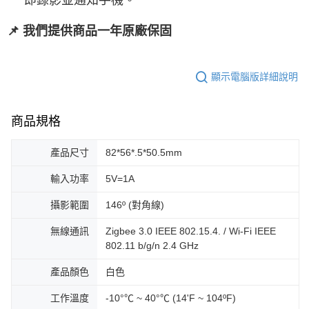
📌 我們提供商品一年原廠保固
顯示電腦版詳細說明
商品規格
產品尺寸
82*56*.5*50.5mm
輸入功率
5V=1A
攝影範圍
146º (對角線)
無線通訊
Zigbee 3.0 IEEE 802.15.4. / Wi-Fi IEEE
802.11 b/g/n 2.4 GHz
產品顏色
白色
工作溫度
-10°℃ ~ 40°℃ (14'F ~ 104ºF)