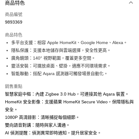
3 期 0 利率 每期
NT$996
21家銀行
商品特色
6 期 0 利率 每期
NT$498
21家銀行
合作金庫商業銀行
第一商業銀行
商品編號
華南商業銀行
彰化商業銀行
合作金庫商業銀行
第一商業銀行
9893369
LINE Pay
上海商業儲蓄銀行
台北富邦商業銀行
華南商業銀行
彰化商業銀行
國泰世華商業銀行
兆豐國際商業銀行
Apple Pay
上海商業儲蓄銀行
台北富邦商業銀行
商品特色
臺灣中小企業銀行
台中商業銀行
國泰世華商業銀行
兆豐國際商業銀行
多平台支援：相容 Apple HomeKit、Google Home、Alexa。
匯豐（台灣）商業銀行
華泰商業銀行
街口支付
臺灣中小企業銀行
台中商業銀行
隱私保護：支援本地儲存與雲端選擇，安全性更高。
聯邦商業銀行
遠東國際商業銀行
匯豐（台灣）商業銀行
華泰商業銀行
悠遊付
元大商業銀行
永豐商業銀行
廣角鏡頭：140° 視野範圍，覆蓋更多空間。
聯邦商業銀行
遠東國際商業銀行
玉山商業銀行
星展（台灣）商業銀行
靈活安裝：可擺放桌面、壁掛，適應不同環境需求。
元大商業銀行
永豐商業銀行
Google Pay
台新國際商業銀行
中國信託商業銀行
玉山商業銀行
星展（台灣）商業銀行
智能聯動：搭配 Aqara 感測器可觸發場景自動化。
台灣樂天信用卡公司
台新國際商業銀行
中國信託商業銀行
全盈+PAY
台灣樂天信用卡公司
銷售重點
智慧家庭中樞：內建 Zigbee 3.0 Hub，可連接其他 Aqara 裝置。
運送方式
HomeKit 安全影像：支援蘋果 HomeKit Secure Video，保障隱私與
付款後全家取貨 (單筆不可超過4000元)
安全。
每筆NT$120，滿NT$1,000(含以上)免運費
1080P 高清錄影：清晰捕捉每個細節。
付款後萊爾富取貨 (單筆不可超過4000元)
雙向語音對講：隨時與家人溝通。
AI 偵測提醒：偵測異常即時通知，提升居家安全。
每筆NT$120，滿NT$1,000(含以上)免運費