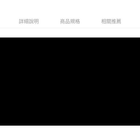
付款後7-11取貨 (單筆不可超過4000元)
每筆NT$120，滿NT$1,000(含以上)免運費
詳細說明
商品規格
相關推薦
黑貓宅急便
每筆NT$120，滿NT$2,000(含以上)免運費