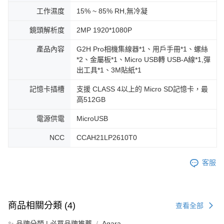
工作濕度
15% ~ 85% RH,無冷凝
鏡頭解析度
2MP 1920*1080P
產品內容
G2H Pro相機集線器*1、用戶手冊*1、螺絲
*2、金屬板*1、Micro USB轉 USB-A線*1,彈
出工具*1、3M貼紙*1
記憶卡插槽
支援 CLASS 4以上的 Micro SD記憶卡，最
高512GB
電源供電
MicroUSB
NCC
CCAH21LP2610T0
客服
商品相關分類 (4)
查看全部
✨ 品牌分類 | 必買品牌推薦
Aqara