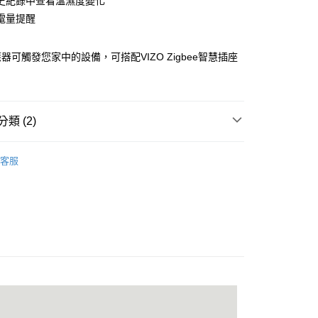
史紀錄中查看溫濕度變化
業銀行
星展（台灣）商業銀行
天信用卡公司
電量提醒
際商業銀行
中國信託商業銀行
天信用卡公司
器可觸發您家中的設備，可搭配VIZO Zigbee智慧插座
取貨 (單筆不可超過4000元)
20，滿NT$1,000(含以上)免運費
類 (2)
富取貨 (單筆不可超過4000元)
 | 必買品牌推薦
VIZO
20，滿NT$1,000(含以上)免運費
客服
感測器
1取貨 (單筆不可超過4000元)
20，滿NT$1,000(含以上)免運費
便
20，滿NT$2,000(含以上)免運費