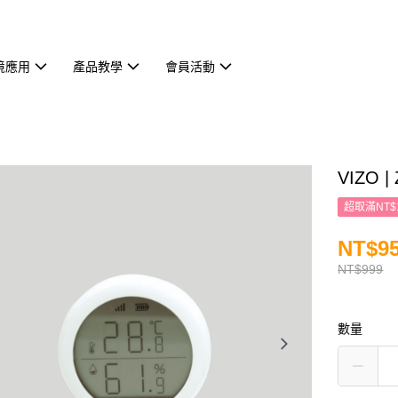
境應用
產品教學
會員活動
VIZO 
超取滿NT$
NT$9
NT$999
數量