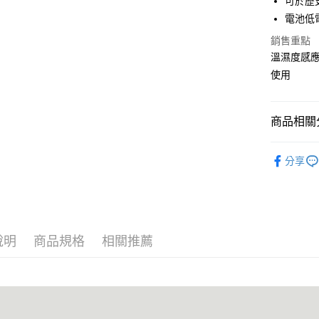
可於歷
玉山商
台灣樂
電池低
台新國
全盈+PAY
台灣樂
銷售重點
溫濕度感應
運送方式
使用
付款後全家
每筆NT$1
商品相關分
付款後萊爾
✨ 品牌分類
每筆NT$1
分享
智慧室內
付款後7-1
每筆NT$1
黑貓宅急
說明
商品規格
相關推薦
每筆NT$1