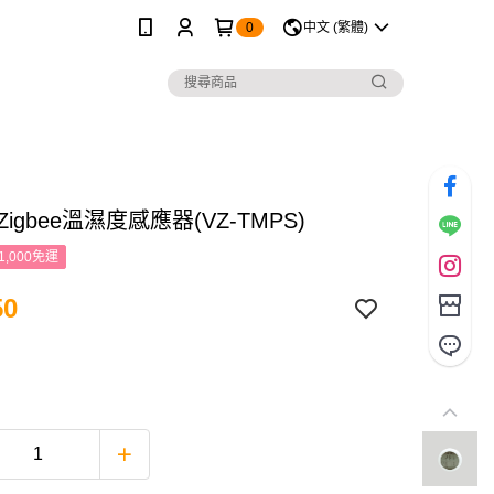
0
中文 (繁體)
| Zigbee溫濕度感應器(VZ-TMPS)
1,000免運
50