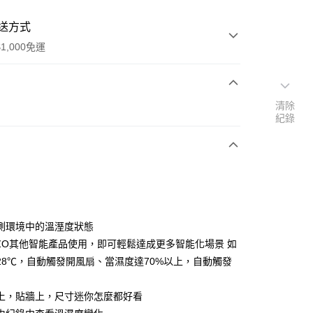
送方式
1,000免運
清除
次付款
紀錄
期付款
0 利率 每期
NT$316
21家銀行
0 利率 每期
NT$158
21家銀行
庫商業銀行
第一商業銀行
業銀行
彰化商業銀行
庫商業銀行
第一商業銀行
業儲蓄銀行
台北富邦商業銀行
業銀行
彰化商業銀行
華商業銀行
兆豐國際商業銀行
測環境中的溫溼度狀態
業儲蓄銀行
台北富邦商業銀行
小企業銀行
台中商業銀行
IZO其他智能產品使用，即可輕鬆達成更多智能化場景 如
華商業銀行
兆豐國際商業銀行
台灣）商業銀行
華泰商業銀行
小企業銀行
台中商業銀行
28℃，自動觸發開風扇、當濕度達70%以上，自動觸發
業銀行
遠東國際商業銀行
台灣）商業銀行
華泰商業銀行
業銀行
永豐商業銀行
業銀行
遠東國際商業銀行
上，貼牆上，尺寸迷你怎麼都好看
業銀行
星展（台灣）商業銀行
業銀行
永豐商業銀行
y
際商業銀行
中國信託商業銀行