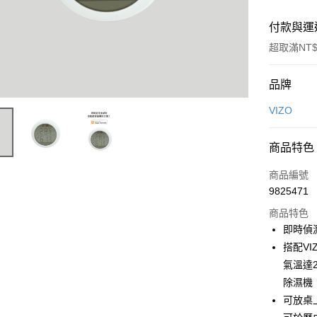
付款與運
超取滿NT$
付款方式
品牌
信用卡一
VIZO
信用卡分
商品特色
3 期 
商品編號
6 期 
合作金
9825471
華南商
合作金
LINE Pay
上海商
商品特色
華南商
國泰世
即時偵
Apple Pay
上海商
臺灣中
搭配V
國泰世
匯豐（
街口支付
臺灣中
氣溫達
聯邦商
匯豐（
除濕機
悠遊付
元大商
聯邦商
可放桌
玉山商
元大商
Google Pa
台新國