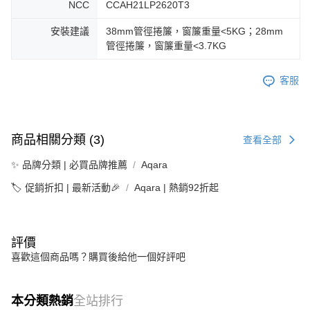
NCC
CCAH21LP2620T3
安裝建議
38mm管徑捲簾，窗簾重量<5KG；28mm
管徑捲簾，窗簾重量<3.7KG
客服
商品相關分類 (3)
查看全部
✨ 品牌分類 | 必買品牌推薦
Aqara
🏷️ 促銷折扣 | 最新活動🎉
Aqara | 熱銷92折起
評價
喜歡這個商品嗎？購買後給他一個好評吧
本分類熱銷
全站排行