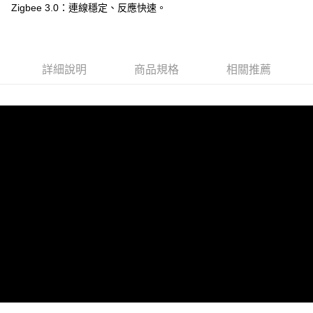
Zigbee 3.0：連線穩定、反應快速。
每筆NT$120，滿NT$1,000(含以上)免運費
付款後7-11取貨 (單筆不可超過4000元)
每筆NT$120，滿NT$1,000(含以上)免運費
詳細說明
商品規格
相關推薦
黑貓宅急便
每筆NT$120，滿NT$2,000(含以上)免運費