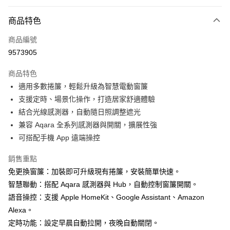
信用卡分期付款
3 期 0 利率 每期
NT$843
21家銀行
商品特色
6 期 0 利率 每期
NT$421
21家銀行
合作金庫商業銀行
第一商業銀行
商品編號
華南商業銀行
彰化商業銀行
合作金庫商業銀行
第一商業銀行
9573905
LINE Pay
上海商業儲蓄銀行
台北富邦商業銀行
華南商業銀行
彰化商業銀行
國泰世華商業銀行
兆豐國際商業銀行
Apple Pay
上海商業儲蓄銀行
台北富邦商業銀行
商品特色
臺灣中小企業銀行
台中商業銀行
國泰世華商業銀行
兆豐國際商業銀行
適用多數捲簾，輕鬆升級為智慧電動窗簾
匯豐（台灣）商業銀行
華泰商業銀行
街口支付
臺灣中小企業銀行
台中商業銀行
支援定時、場景化操作，打造居家舒適體驗
聯邦商業銀行
遠東國際商業銀行
匯豐（台灣）商業銀行
華泰商業銀行
悠遊付
元大商業銀行
永豐商業銀行
結合光線感測器，自動隨日照調整遮光
聯邦商業銀行
遠東國際商業銀行
玉山商業銀行
星展（台灣）商業銀行
兼容 Aqara 全系列感測器與開關，擴展性強
元大商業銀行
永豐商業銀行
Google Pay
台新國際商業銀行
中國信託商業銀行
玉山商業銀行
星展（台灣）商業銀行
可搭配手機 App 遠端操控
台灣樂天信用卡公司
台新國際商業銀行
中國信託商業銀行
全盈+PAY
台灣樂天信用卡公司
銷售重點
免更換窗簾：加裝即可升級現有捲簾，安裝簡單快速。
運送方式
智慧聯動：搭配 Aqara 感測器與 Hub，自動控制窗簾開關。
付款後全家取貨 (單筆不可超過4000元)
語音操控：支援 Apple HomeKit、Google Assistant、Amazon
每筆NT$120，滿NT$1,000(含以上)免運費
Alexa。
付款後萊爾富取貨 (單筆不可超過4000元)
定時功能：設定早晨自動拉開，夜晚自動關閉。