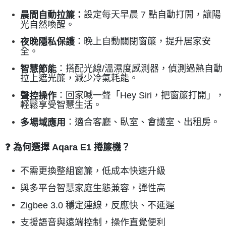
設定每天早晨 7 點自動打開，讓陽
晨間自動拉簾：
光自然喚醒。
：晚上自動關閉窗簾，提升居家安
夜晚隱私保護
全。
：搭配光線/溫濕度感測器，偵測過熱自動
智慧節能
拉上遮光簾，減少冷氣耗能。
：回家喊一聲「Hey Siri，把窗簾打開」，
聲控操作
輕鬆享受智慧生活。
：適合客廳、臥室、會議室、出租房。
多場域應用
❓ 為何選擇 Aqara E1 捲簾機？
不需更換整組窗簾，低成本快速升級
與多平台智慧家庭生態兼容，彈性高
Zigbee 3.0 穩定連線，反應快、不延遲
支援語音與遠端控制，操作直覺便利