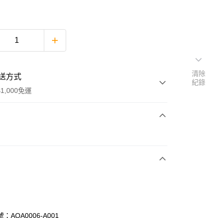
清除
送方式
紀錄
1,000免運
次付款
期付款
0 利率 每期
NT$396
21家銀行
0 利率 每期
NT$198
21家銀行
庫商業銀行
第一商業銀行
業銀行
彰化商業銀行
庫商業銀行
第一商業銀行
業儲蓄銀行
台北富邦商業銀行
業銀行
彰化商業銀行
華商業銀行
兆豐國際商業銀行
：AQA0006-A001
業儲蓄銀行
台北富邦商業銀行