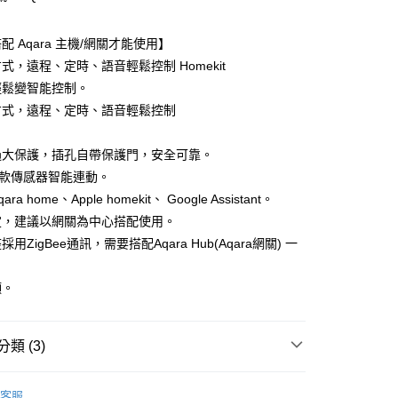
小企業銀行
台中商業銀行
華商業銀行
兆豐國際商業銀行
台灣）商業銀行
華泰商業銀行
小企業銀行
台中商業銀行
配 Aqara 主機/網關才能使用】
業銀行
遠東國際商業銀行
台灣）商業銀行
華泰商業銀行
式，遠程、定時、語音輕鬆控制 Homekit
業銀行
永豐商業銀行
業銀行
遠東國際商業銀行
業銀行
星展（台灣）商業銀行
輕鬆變智能控制。
業銀行
永豐商業銀行
y
際商業銀行
中國信託商業銀行
方式，遠程、定時、語音輕鬆控制
業銀行
星展（台灣）商業銀行
天信用卡公司
際商業銀行
中國信託商業銀行
。
天信用卡公司
過大保護，插孔自帶保護門，安全可靠。
a多款傳感器智能連動。
a home、Apple homekit、 Google Assistant。
取貨 (單筆不可超過4000元)
定，建議以網關為中心搭配使用。
用ZigBee通訊，需要搭配Aqara Hub(Aqara網關) 一
20，滿NT$1,000(含以上)免運費
富取貨 (單筆不可超過4000元)
頭。
20，滿NT$1,000(含以上)免運費
1取貨 (單筆不可超過4000元)
類 (3)
20，滿NT$1,000(含以上)免運費
 | 必買品牌推薦
Aqara
便
客服