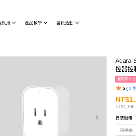
境應用
產品教學
會員活動
Aqara
控器控
超取滿NT$
5 (
1
NT$1,
NT$1,190
安裝服務
單組合