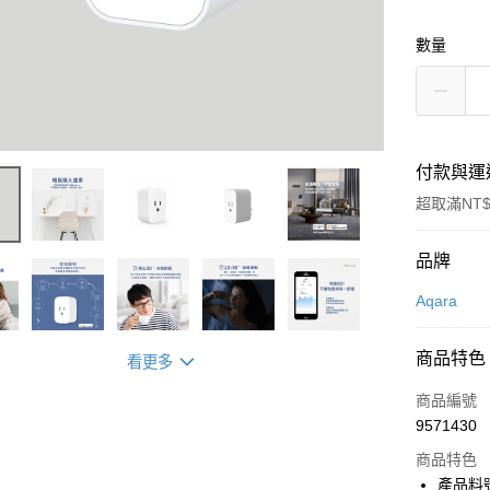
數量
付款與運
超取滿NT$
付款方式
品牌
信用卡一
Aqara
信用卡分
商品特色
看更多
3 期 
商品編號
6 期 
合作金
9571430
華南商
合作金
LINE Pay
上海商
商品特色
華南商
國泰世
產品料號
Apple Pay
上海商