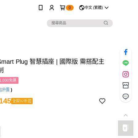
0
中文 (繁體)
 Smart Plug 智慧插座 | 國際版 需搭配主
制
1,000免運
則評價
)
145
全館92折起