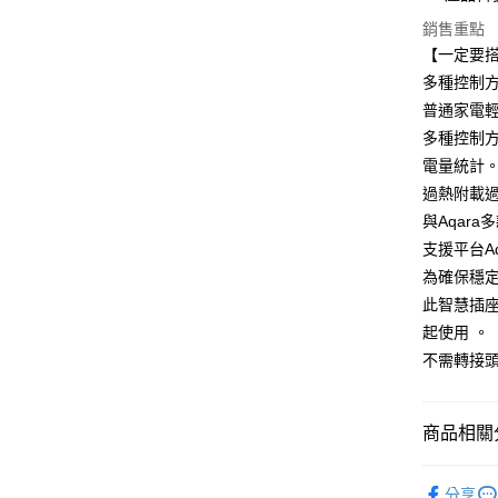
臺灣中
國泰世
銷售重點
匯豐（
街口支付
臺灣中
【一定要搭
聯邦商
匯豐（
悠遊付
多種控制方
元大商
聯邦商
玉山商
普通家電
元大商
Google Pa
台新國
多種控制
玉山商
台灣樂
台新國
全盈+PAY
電量統計
台灣樂
過熱附載
與Aqar
運送方式
支援平台Aqar
付款後全家
為確保穩
此智慧插座採
每筆NT$1
起使用 。
付款後萊爾
不需轉接
每筆NT$1
付款後7-1
商品相關分
每筆NT$1
✨ 品牌分類
黑貓宅急
分享