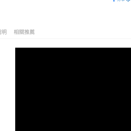
智慧插座
每筆NT$1
🏷️ 促銷折
說明
相關推薦