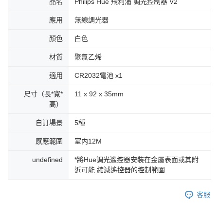
品名
Philips Hue 飛利浦 調光控制器 V2
應用
無線調光器
顏色
白色
材質
聚氯乙烯
適用
CR2032電池 x1
尺寸（長*寬*
11 x 92 x 35mm
高）
自訂場景
5種
感應範圍
室内12M
undefined
*將Hue調光遙控器安裝在金屬表面或其附
近可能 縮減遙控器的控制範圍
客服