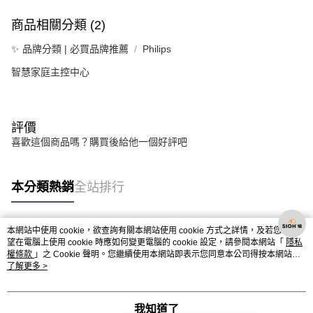
商品相關分類 (2)
✨ 品牌分類 | 必買品牌推薦
Philips
智慧家庭主控中心
評價
喜歡這個商品嗎？購買後給他一個好評吧
本分類熱銷
全站排行
本網站中使用 cookie，欲查詢有關本網站使用 cookie 方式之詳情，及若您不希
熱門標籤
望在電腦上使用 cookie 時應如何變更電腦的 cookie 設定，請參閱本網站「
隱私
權條款
」之 Cookie 聲明。您繼續使用本網站即表示您同意本公司得按本網站使
用條款之 Cookie 聲明使用 cookie。
了解更多 >
我知道了