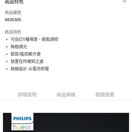
3 期 0 利率 每期
NT$333
21家銀行
商品特色
6 期 0 利率 每期
NT$166
21家銀行
合作金庫商業銀行
第一商業銀行
商品編號
華南商業銀行
彰化商業銀行
合作金庫商業銀行
第一商業銀行
8835305
LINE Pay
上海商業儲蓄銀行
台北富邦商業銀行
華南商業銀行
彰化商業銀行
國泰世華商業銀行
兆豐國際商業銀行
Apple Pay
上海商業儲蓄銀行
台北富邦商業銀行
商品特色
臺灣中小企業銀行
台中商業銀行
國泰世華商業銀行
兆豐國際商業銀行
可自訂5種場景，輕鬆調控
匯豐（台灣）商業銀行
華泰商業銀行
街口支付
臺灣中小企業銀行
台中商業銀行
無極調光
聯邦商業銀行
遠東國際商業銀行
匯豐（台灣）商業銀行
華泰商業銀行
悠遊付
元大商業銀行
永豐商業銀行
壁掛/遙控都方便
聯邦商業銀行
遠東國際商業銀行
玉山商業銀行
星展（台灣）商業銀行
放置在所需知之處
元大商業銀行
永豐商業銀行
Google Pay
台新國際商業銀行
中國信託商業銀行
玉山商業銀行
星展（台灣）商業銀行
無線設計 以電池供電
台灣樂天信用卡公司
台新國際商業銀行
中國信託商業銀行
全盈+PAY
台灣樂天信用卡公司
運送方式
詳細說明
商品規格
相關推薦
付款後全家取貨 (單筆不可超過4000元)
每筆NT$120，滿NT$1,000(含以上)免運費
付款後萊爾富取貨 (單筆不可超過4000元)
每筆NT$120，滿NT$1,000(含以上)免運費