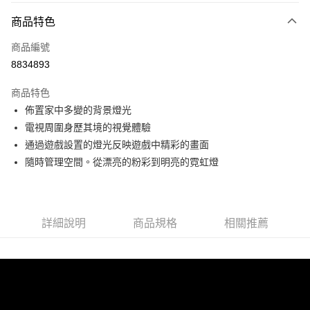
3 期 0 利率 每期
NT$733
21家銀行
商品特色
6 期 0 利率 每期
NT$366
21家銀行
合作金庫商業銀行
第一商業銀行
商品編號
華南商業銀行
彰化商業銀行
合作金庫商業銀行
第一商業銀行
8834893
LINE Pay
上海商業儲蓄銀行
台北富邦商業銀行
華南商業銀行
彰化商業銀行
國泰世華商業銀行
兆豐國際商業銀行
Apple Pay
上海商業儲蓄銀行
台北富邦商業銀行
商品特色
臺灣中小企業銀行
台中商業銀行
國泰世華商業銀行
兆豐國際商業銀行
佈置家中多變的背景燈光
匯豐（台灣）商業銀行
華泰商業銀行
街口支付
臺灣中小企業銀行
台中商業銀行
電視周圍身歷其境的視覺體驗
聯邦商業銀行
遠東國際商業銀行
匯豐（台灣）商業銀行
華泰商業銀行
悠遊付
元大商業銀行
永豐商業銀行
通過遊戲設置的燈光反映遊戲中精彩的畫面
聯邦商業銀行
遠東國際商業銀行
玉山商業銀行
星展（台灣）商業銀行
隨時管理空間。從漂亮的粉彩到明亮的霓虹燈
元大商業銀行
永豐商業銀行
Google Pay
台新國際商業銀行
中國信託商業銀行
玉山商業銀行
星展（台灣）商業銀行
台灣樂天信用卡公司
台新國際商業銀行
中國信託商業銀行
全盈+PAY
台灣樂天信用卡公司
詳細說明
商品規格
相關推薦
運送方式
付款後全家取貨 (單筆不可超過4000元)
每筆NT$120，滿NT$1,000(含以上)免運費
付款後萊爾富取貨 (單筆不可超過4000元)