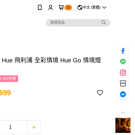
0
中文 (繁體)
ps | Hue 飛利浦 全彩情境 Hue Go 情境燈
1,000免運
699