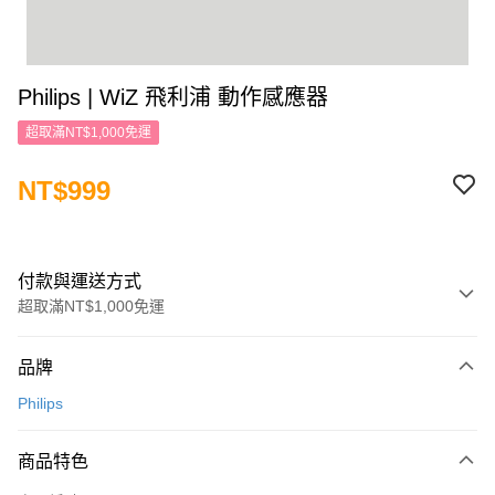
Philips | WiZ 飛利浦 動作感應器
超取滿NT$1,000免運
NT$999
付款與運送方式
超取滿NT$1,000免運
付款方式
品牌
信用卡一次付款
Philips
信用卡分期付款
3 期 0 利率 每期
NT$333
21家銀行
商品特色
6 期 0 利率 每期
NT$166
21家銀行
合作金庫商業銀行
第一商業銀行