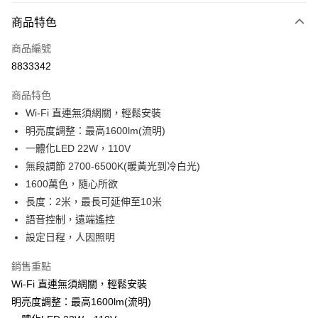
3 期 0 利率 每期
NT$663
21家銀行
商品特色
6 期 0 利率 每期
NT$331
21家銀行
合作金庫商業銀行
第一商業銀行
商品編號
華南商業銀行
彰化商業銀行
合作金庫商業銀行
第一商業銀行
8833342
LINE Pay
上海商業儲蓄銀行
台北富邦商業銀行
華南商業銀行
彰化商業銀行
國泰世華商業銀行
兆豐國際商業銀行
Apple Pay
上海商業儲蓄銀行
台北富邦商業銀行
商品特色
臺灣中小企業銀行
台中商業銀行
國泰世華商業銀行
兆豐國際商業銀行
Wi-Fi 直連無須網關，輕鬆安裝
匯豐（台灣）商業銀行
華泰商業銀行
街口支付
臺灣中小企業銀行
台中商業銀行
明亮度調整：最高1600lm(流明)
聯邦商業銀行
遠東國際商業銀行
匯豐（台灣）商業銀行
華泰商業銀行
悠遊付
元大商業銀行
永豐商業銀行
一體化LED 22W，110V
聯邦商業銀行
遠東國際商業銀行
玉山商業銀行
星展（台灣）商業銀行
無段調節 2700-6500K(暖黃光到冷白光)
元大商業銀行
永豐商業銀行
Google Pay
台新國際商業銀行
中國信託商業銀行
玉山商業銀行
星展（台灣）商業銀行
1600萬色，隨心所欲
台灣樂天信用卡公司
台新國際商業銀行
中國信託商業銀行
全盈+PAY
長度：2米，最長可延伸至10米
台灣樂天信用卡公司
語音控制，遠端遙控
運送方式
設定日程，人因照明
付款後全家取貨 (單筆不可超過4000元)
銷售重點
每筆NT$120，滿NT$1,000(含以上)免運費
Wi-Fi 直連無須網關，輕鬆安裝
付款後萊爾富取貨 (單筆不可超過4000元)
明亮度調整：最高1600lm(流明)