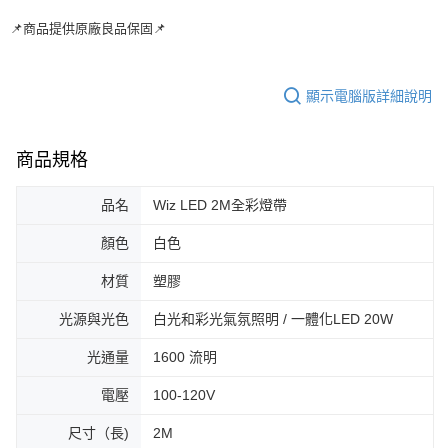
📌商品提供原廠良品保固📌
顯示電腦版詳細說明
商品規格
品名
Wiz LED 2M全彩燈帶
顏色
白色
材質
塑膠
光源與光色
白光和彩光氣氛照明 / 一體化LED 20W
光通量
1600 流明
電壓
100-120V
尺寸（長)
2M