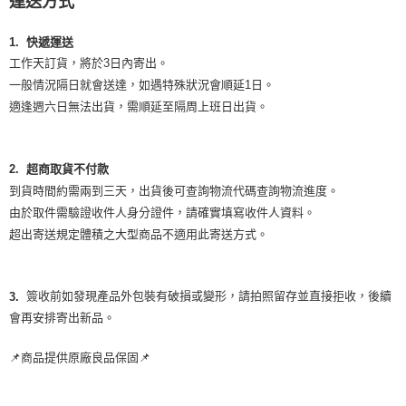
運送方式
1. 快遞運送
工作天訂貨，將於3日內寄出。
一般情況隔日就會送達，如遇特殊狀況會順延1日。
適逢週六日無法出貨，需順延至隔周上班日出貨。
2. 超商取貨不付款
到貨時間約需兩到三天，出貨後可查詢物流代碼查詢物流進度。
由於取件需驗證收件人身分證件，請確實填寫收件人資料。
超出寄送規定體積之大型商品不適用此寄送方式。
簽收前如發現產品外包裝有破損或變形，請拍照留存並直接拒收，後續
3.
會再安排寄出新品。
📌商品提供原廠良品保固📌