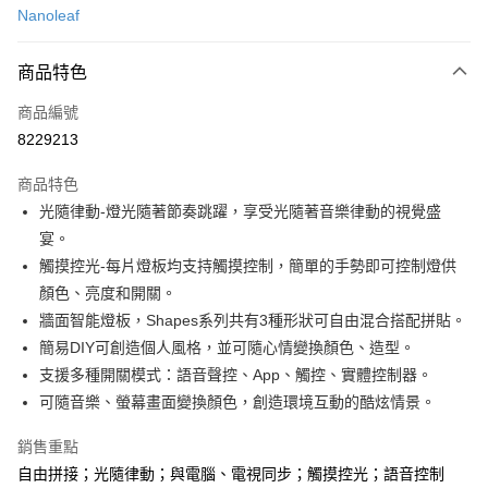
Nanoleaf
信用卡分期付款
3 期 0 利率 每期
NT$733
21家銀行
商品特色
6 期 0 利率 每期
NT$366
21家銀行
合作金庫商業銀行
第一商業銀行
商品編號
華南商業銀行
彰化商業銀行
合作金庫商業銀行
第一商業銀行
8229213
LINE Pay
上海商業儲蓄銀行
台北富邦商業銀行
華南商業銀行
彰化商業銀行
國泰世華商業銀行
兆豐國際商業銀行
Apple Pay
上海商業儲蓄銀行
台北富邦商業銀行
商品特色
臺灣中小企業銀行
台中商業銀行
國泰世華商業銀行
兆豐國際商業銀行
光隨律動-燈光隨著節奏跳躍，享受光隨著音樂律動的視覺盛
匯豐（台灣）商業銀行
華泰商業銀行
街口支付
臺灣中小企業銀行
台中商業銀行
宴。
聯邦商業銀行
遠東國際商業銀行
匯豐（台灣）商業銀行
華泰商業銀行
悠遊付
元大商業銀行
永豐商業銀行
觸摸控光-每片燈板均支持觸摸控制，簡單的手勢即可控制燈供
聯邦商業銀行
遠東國際商業銀行
玉山商業銀行
星展（台灣）商業銀行
顏色、亮度和開關。
元大商業銀行
永豐商業銀行
Google Pay
台新國際商業銀行
中國信託商業銀行
玉山商業銀行
星展（台灣）商業銀行
牆面智能燈板，Shapes系列共有3種形狀可自由混合搭配拼貼。
台灣樂天信用卡公司
台新國際商業銀行
中國信託商業銀行
全盈+PAY
簡易DIY可創造個人風格，並可隨心情變換顏色、造型。
台灣樂天信用卡公司
支援多種開關模式：語音聲控、App、觸控、實體控制器。
運送方式
可隨音樂、螢幕畫面變換顏色，創造環境互動的酷炫情景。
付款後全家取貨 (單筆不可超過4000元)
銷售重點
每筆NT$120，滿NT$1,000(含以上)免運費
自由拼接；光隨律動；與電腦、電視同步；觸摸控光；語音控制