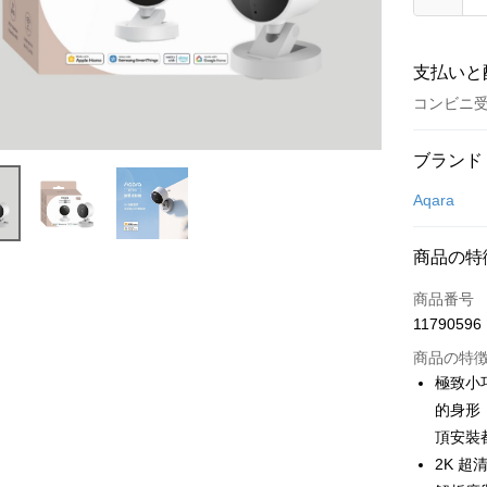
支払いと
コンビニ受
お支払い
ブランド
クレジット
Aqara
クレジッ
商品の特
3回払
商品番号
6回払
合作金
11790596
華南商
合作金
LINE Pay
上海商
商品の特
華南商
国泰世
極致小
Apple Pay
上海商
台湾中
国泰世
的身形
HSBC
JKOPAY
台湾中
頂安裝
聯邦商
HSBC
2K 超
Easy Walle
元大商
聯邦商