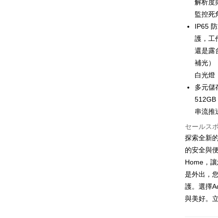
玉山商
解析度與
元大商
Google Pa
台新國
監控死
玉山商
台湾楽
台新國
Plus Pay
IP65
台湾楽
護，工作
還是露
配送方法
補光）
付款後全家
白光燈
多元儲存
配送毎にNT
512G
付款後萊爾
串流推
配送毎にNT
セールス
付款後7-1
探索全新的
的安全與便
配送毎にNT
Home，
黑貓宅急
是外出，
配送毎にNT
護。選擇A
與美好。立