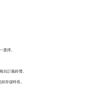
擇一選擇。
播報自訂義鈴聲。
加視頻存儲時長。