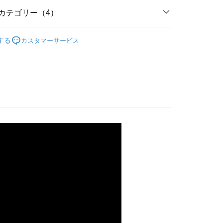
カテゴリー（4）
 | 必買品牌推薦
Aqara
する
カスタマーサービス
攝影機
品 | 智能居家設備
扣 | 最新活動🎉
Aqara | 熱銷92折起