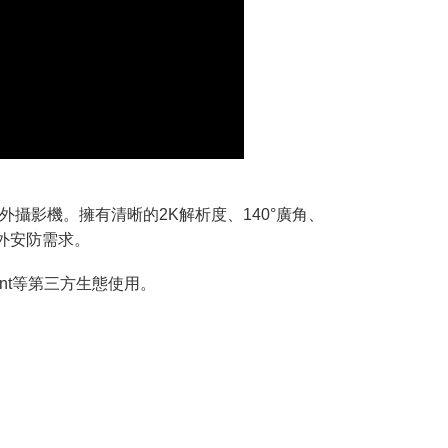
戶外攝影機。擁有清晰的2K解析度、140°廣角、
外安防需求。
sistant等第三方生態使用。