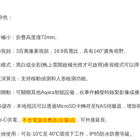
特色：
寸極小：折疊高度僅72mm。
清視頻：3百萬像素視頻，16:9長寬比，具有140°廣角視野。
視模式：黑白或全彩(晚上需開啟補光燈才可啟用)夜視模式可以
慧演算法：支持移動偵測和人形檢測功能。
能聯動：可關聯其他Aqara智能設備，在事件觸發時錄製影像或
AS儲存：本地視訊可以透過MicroSD卡轉存至NAS伺服器，增
pe-C供電，
，可外接延長。
不含電源供應器(豆腐頭)
天候使用：可在-10℃至 40℃環境下工作，IP65防水防塵等級。