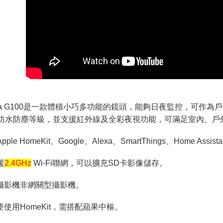
ara G100是一款體積小巧多功能的鏡頭，能夠日夜監控，可作為
65防水防塵等級，並支援紅外線及全彩夜視功能，可滿足室內、戶
pple HomeKit、Google、Alexa、SmartThings、Home As
援
 Wi-Fi聯網，可以擴充SD卡影像儲存。
2.4GHz
此攝影機非網關型攝影機。
要使用HomeKit，需搭配蘋果中樞。