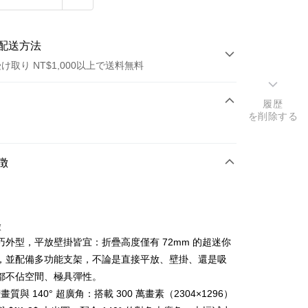
配送方法
け取り NT$1,000以上で送料無料
方法
履歴
を削除する
カード1回払い
トカード分割払い
徴
い、金利0、毎回
NT$830
21行の銀行
い、金利0、毎回
NT$415
21行の銀行
庫商業銀行
第一商業銀行
業銀行
彰化商業銀行
庫商業銀行
第一商業銀行
業儲蓄銀行
台北富邦商業銀行
徴
業銀行
彰化商業銀行
華商業銀行
兆豐國際商業銀行
巧外型，平放壁掛皆宜：折疊高度僅有 72mm 的超迷你
業儲蓄銀行
台北富邦商業銀行
小企業銀行
台中商業銀行
華商業銀行
兆豐國際商業銀行
，並配備多功能支架，不論是直接平放、壁掛、還是吸
(台湾)商業銀行
華泰商業銀行
小企業銀行
台中商業銀行
都不佔空間、極具彈性。
業銀行
遠東国際商業銀行
(台湾)商業銀行
華泰商業銀行
清畫質與 140° 超廣角：搭載 300 萬畫素（2304×1296）
t
業銀行
永豐商業銀行
業銀行
遠東国際商業銀行