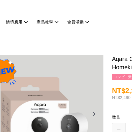
情境應用
產品教學
會員活動
Aqar
Homek
コンビニ受け
NT$2,
NT$2,490
数量