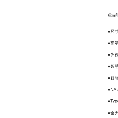
產品
●尺
●高
●夜
●智
●智
●N
●Ty
●全