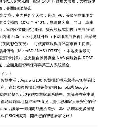
業銀行
星展(台湾)商業銀行
 $f/1.8$ 大光圈，配合 140° 的對角大廣角，大幅減少
業銀行
永豐商業銀行
y
際商業銀行
中国信託商業銀行
角，畫面細緻清晰。
業銀行
星展(台湾)商業銀行
天クレジットカード会社
際商業銀行
中国信託商業銀行
 防水防塵，室內戶外全天候：具備 IP65 等級的耐風雨防
天クレジットカード会社
溫度橫跨 -10℃ 至 +40℃，無論是客廳、門口、車庫、
台，室內外皆能穩定運作。雙夜視模式切換（黑白/全彩
：內建 940nm 不可見紅外線（不刺眼黑白夜視）與聚光
取貨 (單筆不可超過4000元)
（夜間彩色夜視），可依據環境與隱私需求自由切換。
與傳輸（MicroSD / NAS / RTSP）：本地支援最高
$120、NT$1,000以上で送料無料
B 記憶卡錄影，並支援自動轉存至 NAS 伺服器與 RTSP
富取貨 (單筆不可超過4000元)
送，全面兼顧資料保存與第三方系統整合。
$120、NT$1,000以上で送料無料
ポイント
1取貨 (單筆不可超過4000元)
智慧生活，Aqara G100 智慧攝影機為您帶來無與倫比
利。這款國際版攝影機完美支援Homekit與Google
$120、NT$1,000以上で送料無料
讓您輕鬆整合到現有的智慧家庭系統中。無論是在家中還
便
您都能隨時隨地監控家中情況，提供您和家人最安心的守
$120、NT$2,000以上で送料無料
qara，讓每一個瞬間都無所遁形，為生活增添更多智慧
即在SIOH購買，開啟您的智慧居家之旅！