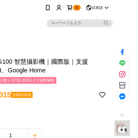
0
日本語
a G100 智慧攝影機｜國際版｜支援
it、Google Home
取り NT$1,000以上で送料無料
315
全館92折起