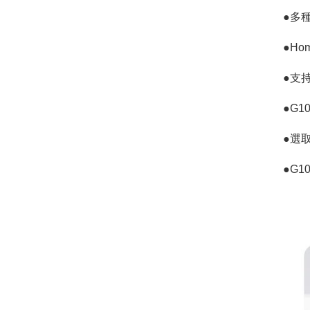
●多
●Ho
●支持
●G
●選取
●G1