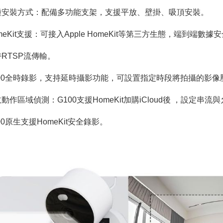
種安裝方式：配備多功能支架，支援平放、壁掛、吸頂安裝。
meKit支援：可接入Apple HomeKit等第三方生態，端到端數據
RTSP流傳輸。 
100全時錄影，支持延時攝影功能，可設置指定時段將拍攝的影像
動作區域偵測：G100支援HomeKit加購iCloud後 ，設定串流
00原生支援HomeKit安全錄影。