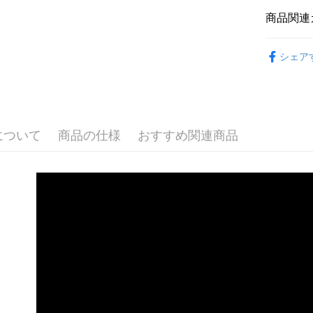
商品関連
✨ 品牌分類
シェア
智慧室內
🔥 熱門新
🏷️ 促銷折
について
商品の仕様
おすすめ関連商品