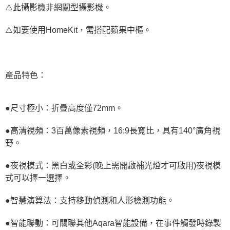
⚠️此攝影機非網關型攝影機。
⚠️如要使用HomeKit，需搭配蘋果中樞。
產品特色：
●尺寸極小：折疊高度僅72mm。
●高清視頻：3百萬像素視頻，16:9長寬比，具有140°廣角視
野。
●夜視模式：黑白或全彩(晚上需開啟補光燈才可啟用)夜視模
式可以擇一選擇。
●智慧演算法：支持移動偵測和人形檢測功能。
●智能聯動：可關聯其他Aqara智能設備，在事件觸發時錄製