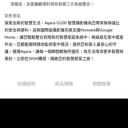
流推送，全面兼顧資料保存與第三方系統整合。
付款後7-11取貨 (單筆不可超過4000元)
每筆NT$120，滿NT$1,000(含以上)免運費
銷售重點
探索全新的智慧生活，Aqara G100 智慧攝影機為您帶來無與倫比
黑貓宅急便
的安全與便利。這款國際版攝影機完美支援Homekit與Google
每筆NT$120，滿NT$2,000(含以上)免運費
Home，讓您輕鬆整合到現有的智慧家庭系統中。無論是在家中還是
外出，您都能隨時隨地監控家中情況，提供您和家人最安心的守
護。選擇Aqara，讓每一個瞬間都無所遁形，為生活增添更多智慧與
美好。立即在SIOH購買，開啟您的智慧居家之旅！
詳細說明
商品規格
相關推薦