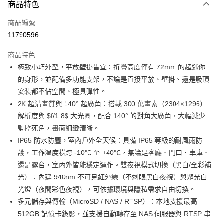
3 期 0 利率 每期
NT$830
21家銀行
商品特色
6 期 0 利率 每期
NT$415
21家銀行
合作金庫商業銀行
第一商業銀行
商品編號
華南商業銀行
彰化商業銀行
合作金庫商業銀行
第一商業銀行
11790596
LINE Pay
上海商業儲蓄銀行
台北富邦商業銀行
華南商業銀行
彰化商業銀行
國泰世華商業銀行
兆豐國際商業銀行
Apple Pay
上海商業儲蓄銀行
台北富邦商業銀行
商品特色
臺灣中小企業銀行
台中商業銀行
國泰世華商業銀行
兆豐國際商業銀行
極致小巧外型，平放壁掛皆宜：折疊高度僅有 72mm 的超迷你
匯豐（台灣）商業銀行
華泰商業銀行
街口支付
臺灣中小企業銀行
台中商業銀行
的身形，並配備多功能支架，不論是直接平放、壁掛、還是吸頂
聯邦商業銀行
遠東國際商業銀行
匯豐（台灣）商業銀行
華泰商業銀行
悠遊付
元大商業銀行
永豐商業銀行
安裝都不佔空間、極具彈性。
聯邦商業銀行
遠東國際商業銀行
玉山商業銀行
星展（台灣）商業銀行
2K 超清畫質與 140° 超廣角：搭載 300 萬畫素（2304×1296）
元大商業銀行
永豐商業銀行
Google Pay
台新國際商業銀行
中國信託商業銀行
玉山商業銀行
星展（台灣）商業銀行
解析度與 $f/1.8$ 大光圈，配合 140° 的對角大廣角，大幅減少
台灣樂天信用卡公司
台新國際商業銀行
中國信託商業銀行
全盈+PAY
監控死角，畫面細緻清晰。
台灣樂天信用卡公司
IP65 防水防塵，室內戶外全天候：具備 IP65 等級的耐風雨防
運送方式
護，工作溫度橫跨 -10℃ 至 +40℃，無論是客廳、門口、車庫、
還是露台，室內外皆能穩定運作。雙夜視模式切換（黑白/全彩補
付款後全家取貨 (單筆不可超過4000元)
光）：內建 940nm 不可見紅外線（不刺眼黑白夜視）與聚光白
每筆NT$120，滿NT$1,000(含以上)免運費
光燈（夜間彩色夜視），可依據環境與隱私需求自由切換。
付款後萊爾富取貨 (單筆不可超過4000元)
多元儲存與傳輸（MicroSD / NAS / RTSP）：本地支援最高
每筆NT$120，滿NT$1,000(含以上)免運費
512GB 記憶卡錄影，並支援自動轉存至 NAS 伺服器與 RTSP 串