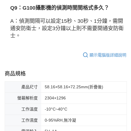
Q9：G100攝影機的偵測時間間格式多久？
A：偵測間隔可以設定15秒、30秒、1分鐘，需開
通安防衛士，設定3分鐘以上則不需要開通安防衛
士。
顯示電腦版詳細說明
商品規格
產品尺寸
58.16×58.16×72.25mm(折疊後)
螢幕解析度
2304×1296
工作溫度
-10°C~40°C
工作濕度
0-95%RH,無冷凝