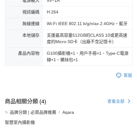
電源輸入
5V⎓1A
視訊編碼
H.264
無線連線
Wi-Fi IEEE 802.11 b/g/n/ax 2.4GHz，藍牙
本地儲存
支援最高容量512GB的CLASS 10或更高速
度的Micro-SD卡（出廠不含記憶卡）
產品內容物
G100攝影機×1、用戶手冊×1、Type-C電源
線×1、螺絲包×1
客服
商品相關分類 (4)
查看全部
✨ 品牌分類 | 必買品牌推薦
Aqara
智慧室內攝影機