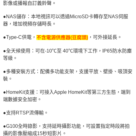
影像或播報自訂義鈴聲。
●NAS儲存：本地視訊可以透過MicroSD卡轉存至NAS伺服
器，增加視頻存儲時長。
●Type-C供電，
，可外接延長。
不含電源供應器(豆腐頭)
●全天候使用：可在-10℃至 40℃環境下工作，IP65防水防塵
等級。
●多種安裝方式：配備多功能支架，支援平放、壁掛、吸頂安
裝。
●HomeKit支援：可接入Apple HomeKit等第三方生態，端到
端數據安全加密。
●支持RTSP流傳輸。 
●G100全時錄影，支持延時攝影功能，可設置指定時段將拍
攝的影像壓縮成15秒短影片。