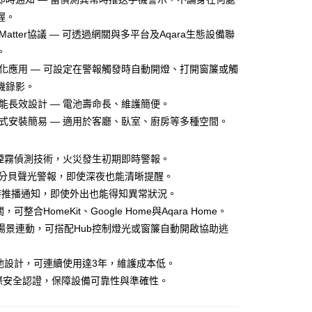
業銀行
永豐商業銀行
業銀行
遠東國際商業銀行
握。
業銀行
星展（台灣）商業銀行
業銀行
永豐商業銀行
y
際商業銀行
中國信託商業銀行
援Matter協議 — 可透過網關與多平台及Aqara生態設備聯
業銀行
星展（台灣）商業銀行
天信用卡公司
。
際商業銀行
中國信託商業銀行
天信用卡公司
自動化應用 — 可設定在警報觸發時自動開燈、打開窗簾或觸
機錄影。
低耗能長效設計 — 電池壽命長、維護簡便。
 壁掛式安裝簡易 — 適用於客廳、臥室、廚房等多種空間。
取貨 (單筆不可超過4000元)
20，滿NT$1,000(含以上)免運費
敏煙霧偵測技術，火災發生初期即時警報。
富取貨 (單筆不可超過4000元)
dB高分貝聲光警報，即使深夜也能清晰提醒。
20，滿NT$1,000(含以上)免運費
p即時推播通知，即使外出也能得知異常狀況。
，可整合HomeKit、Google Home與Aqara Home。
1取貨 (單筆不可超過4000元)
化場景連動，可搭配Hub控制燈光或窗簾自動開啟協助逃
20，滿NT$1,000(含以上)免運費
便
電池設計，可連續使用達3年，維護成本低。
20，滿NT$2,000(含以上)免運費
際安全認證，保障設備可靠性與準確性。