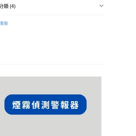
類 (4)
 | 必買品牌推薦
Aqara
客服
感測器
品 | 智能居家設備
扣 | 最新活動🎉
Aqara | 熱銷92折起