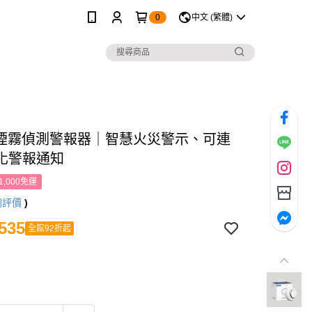
0
中文 (繁體)
ra 煙霧偵測警報器｜智慧火災警示、可連
化警報通知
1,000免運
則評價
)
535
全館92折起