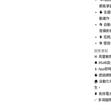
悠遊付
元大商
聯邦商
都能掌
玉山商
元大商
Google Pa
台新國
🧠 支
玉山商
台灣樂
動運作
台新國
全盈+PAY
台灣樂
🔄 
發攝影
運送方式
🔋 
🛠️
付款後全家
每筆NT$1
銷售重點
🚨 高靈
付款後萊爾
🔔 85
每筆NT$1
📱 Ap
🧠 透過網關
付款後7-1
🏠 自動
每筆NT$1
生。
黑貓宅急
🔋 長效
每筆NT$1
✅ 多項國