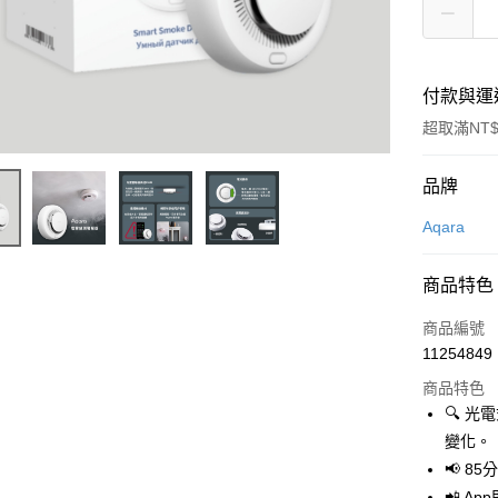
付款與運
超取滿NT$
付款方式
品牌
信用卡一
Aqara
信用卡分
商品特色
3 期 
商品編號
6 期 
合作金
11254849
華南商
合作金
LINE Pay
上海商
商品特色
華南商
國泰世
🔍 
Apple Pay
上海商
臺灣中
變化。
國泰世
匯豐（
街口支付
臺灣中
📢 8
聯邦商
匯豐（
📲 