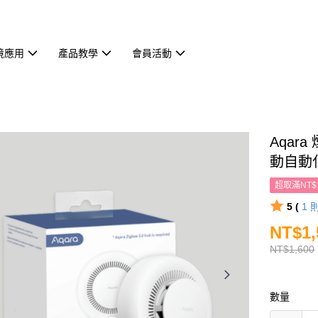
境應用
產品教學
會員活動
Aqa
動自動
超取滿NT$
5 (
1
NT$1,
NT$1,600
數量