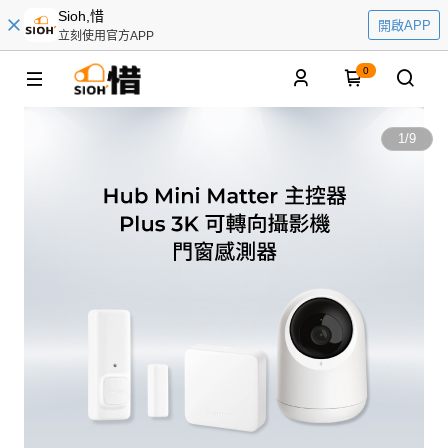
Sioh,惜
開啟APP
立刻使用官方APP
0
1
/
9