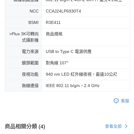
NCC
CCAJ24LP6930T4
BSMI
R3E411
>Plus 3K可轉向
商品規格
式攝影機
電力來源
USB to Type C 電源供應
鏡頭範圍
對角線 107°
夜視功能
940 nm LED 紅外線夜視，最遠10公尺
無線連接
IEEE 802.11 b/g/n，2.4 GHz
客服
商品相關分類 (4)
查看全部