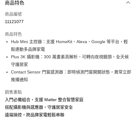
3 期 0 利率 每期
NT$1,399
21家銀行
商品特色
6 期 0 利率 每期
NT$699
21家銀行
合作金庫商業銀行
第一商業銀行
商品編號
華南商業銀行
彰化商業銀行
合作金庫商業銀行
第一商業銀行
11121077
LINE Pay
上海商業儲蓄銀行
台北富邦商業銀行
華南商業銀行
彰化商業銀行
國泰世華商業銀行
兆豐國際商業銀行
Apple Pay
上海商業儲蓄銀行
台北富邦商業銀行
商品特色
臺灣中小企業銀行
台中商業銀行
國泰世華商業銀行
兆豐國際商業銀行
Hub Mini 主控器：支援 HomeKit、Alexa、Google 等平台，輕
匯豐（台灣）商業銀行
華泰商業銀行
街口支付
臺灣中小企業銀行
台中商業銀行
鬆連動多品牌家電
聯邦商業銀行
遠東國際商業銀行
匯豐（台灣）商業銀行
華泰商業銀行
悠遊付
元大商業銀行
永豐商業銀行
Plus 3K 攝影機：300 萬畫素高解析、可轉向夜視鏡頭，全天候
聯邦商業銀行
遠東國際商業銀行
玉山商業銀行
星展（台灣）商業銀行
守護居家
元大商業銀行
永豐商業銀行
Google Pay
台新國際商業銀行
中國信託商業銀行
玉山商業銀行
星展（台灣）商業銀行
Contact Sensor 門窗感測器：即時偵測門窗開關狀態，異常立即
台灣樂天信用卡公司
台新國際商業銀行
中國信託商業銀行
全盈+PAY
推播通知
台灣樂天信用卡公司
銷售重點
運送方式
入門必備組合，支援 Matter 整合智慧家庭
付款後全家取貨 (單筆不可超過4000元)
搭配攝影機與感應器，守護居家安全
每筆NT$120，滿NT$1,000(含以上)免運費
遠端操控，跨品牌家電輕鬆串聯
付款後萊爾富取貨 (單筆不可超過4000元)
每筆NT$120，滿NT$1,000(含以上)免運費