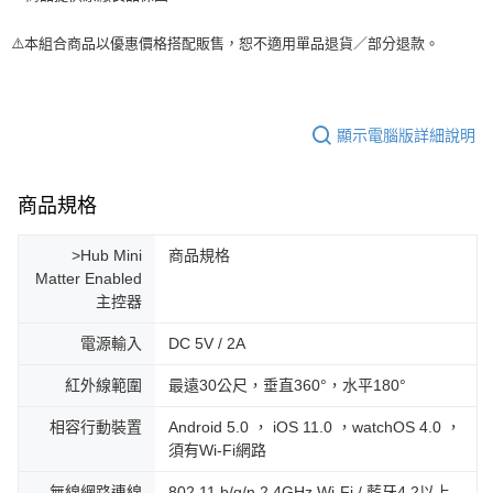
⚠️本組合商品以優惠價格搭配販售，恕不適用單品退貨／部分退款。
顯示電腦版詳細說明
商品規格
>Hub Mini
商品規格
Matter Enabled
主控器
電源輸入
DC 5V / 2A
紅外線範圍
最遠30公尺，垂直360°，水平180°
相容行動裝置
Android 5.0 ， iOS 11.0 ，watchOS 4.0 ，
須有Wi-Fi網路
無線網路連線
802.11 b/g/n 2.4GHz Wi-Fi / 藍牙4.2以上