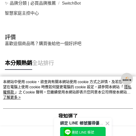
✨ 品牌分類 | 必買品牌推薦
SwitchBot
智慧家庭主控中心
評價
喜歡這個商品嗎？購買後給他一個好評吧
本分類熱銷
全站排行
本網站中使用 cookie，欲查詢有關本網站使用 cookie 方式之詳情，及若您不希
熱門標籤
望在電腦上使用 cookie 時應如何變更電腦的 cookie 設定，請參閱本網站「
隱私
權條款
」之 Cookie 聲明。您繼續使用本網站即表示您同意本公司得按本網站使
用條款之 Cookie 聲明使用 cookie。
了解更多 >
我知道了
綁定 LINE 帳號獲得優惠券！
連結 LINE 帳號