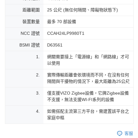
距離範圍
25 公尺 (無任何隔間、障礙物狀態下)
裝置數量
最多 70 部設備
NCC 證號
CCAH24LP9980T1
BSMI 證號
D63561
1.
網關需要接上「電源線」和「網路線」才可
以使用
2.
實際傳輸距離會依環境而不同，在沒有任何
隔間與干擾物的情況下，最大距離為25公尺
3.
僅支援VIZO Zigbee設備，它牌Zigbee設備
不支援，無法支援WI-FI系列的設備
4.
如需搭配主流第三方平台，需建置該平台之
家庭中樞
客服