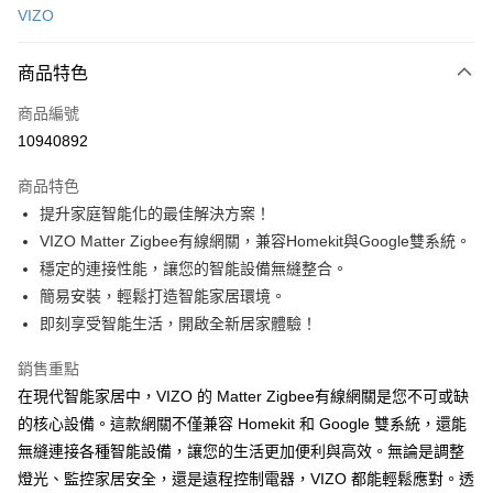
VIZO
信用卡分期付款
3 期 0 利率 每期
NT$1,096
21家銀行
商品特色
6 期 0 利率 每期
NT$548
21家銀行
合作金庫商業銀行
第一商業銀行
商品編號
華南商業銀行
彰化商業銀行
合作金庫商業銀行
第一商業銀行
10940892
LINE Pay
上海商業儲蓄銀行
台北富邦商業銀行
華南商業銀行
彰化商業銀行
國泰世華商業銀行
兆豐國際商業銀行
Apple Pay
上海商業儲蓄銀行
台北富邦商業銀行
商品特色
臺灣中小企業銀行
台中商業銀行
國泰世華商業銀行
兆豐國際商業銀行
提升家庭智能化的最佳解決方案！
匯豐（台灣）商業銀行
華泰商業銀行
街口支付
臺灣中小企業銀行
台中商業銀行
VIZO Matter Zigbee有線網關，兼容Homekit與Google雙系統。
聯邦商業銀行
遠東國際商業銀行
匯豐（台灣）商業銀行
華泰商業銀行
悠遊付
元大商業銀行
永豐商業銀行
穩定的連接性能，讓您的智能設備無縫整合。
聯邦商業銀行
遠東國際商業銀行
玉山商業銀行
星展（台灣）商業銀行
簡易安裝，輕鬆打造智能家居環境。
元大商業銀行
永豐商業銀行
Google Pay
台新國際商業銀行
中國信託商業銀行
玉山商業銀行
星展（台灣）商業銀行
即刻享受智能生活，開啟全新居家體驗！
台灣樂天信用卡公司
台新國際商業銀行
中國信託商業銀行
全盈+PAY
台灣樂天信用卡公司
銷售重點
在現代智能家居中，VIZO 的 Matter Zigbee有線網關是您不可或缺
運送方式
的核心設備。這款網關不僅兼容 Homekit 和 Google 雙系統，還能
付款後全家取貨 (單筆不可超過4000元)
無縫連接各種智能設備，讓您的生活更加便利與高效。無論是調整
每筆NT$120，滿NT$1,000(含以上)免運費
燈光、監控家居安全，還是遠程控制電器，VIZO 都能輕鬆應對。透