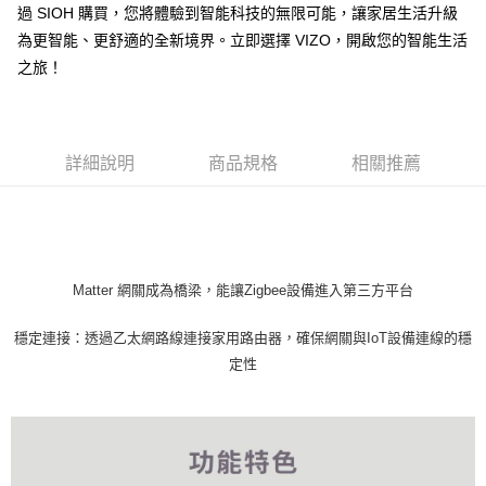
付款後萊爾富取貨 (單筆不可超過4000元)
過 SIOH 購買，您將體驗到智能科技的無限可能，讓家居生活升級
為更智能、更舒適的全新境界。立即選擇 VIZO，開啟您的智能生活
每筆NT$120，滿NT$1,000(含以上)免運費
之旅！
付款後7-11取貨 (單筆不可超過4000元)
每筆NT$120，滿NT$1,000(含以上)免運費
黑貓宅急便
詳細說明
商品規格
相關推薦
每筆NT$120，滿NT$2,000(含以上)免運費
Matter 網關成為橋梁，能讓Zigbee設備進入第三方平台
穩定連接：​透過乙太網路線連接家用路由器，確保網關與IoT設備連線的穩
定性