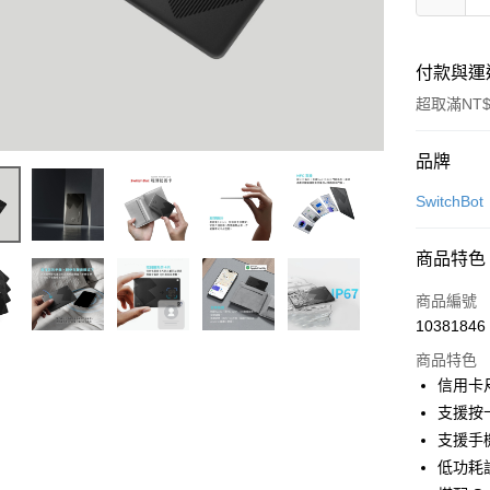
付款與運
超取滿NT$
付款方式
品牌
信用卡一
SwitchBot
信用卡分
商品特色
3 期 
商品編號
6 期 
合作金
10381846
華南商
合作金
LINE Pay
上海商
商品特色
華南商
國泰世
信用卡
Apple Pay
上海商
臺灣中
支援按
國泰世
匯豐（
街口支付
臺灣中
支援手
聯邦商
匯豐（
低功耗
悠遊付
元大商
聯邦商