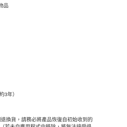
忘物品
約3年）
間退換貨，請務必將產品恢復自初始收到的
換貨權益（若未自應用程式中移除，將無法接受退