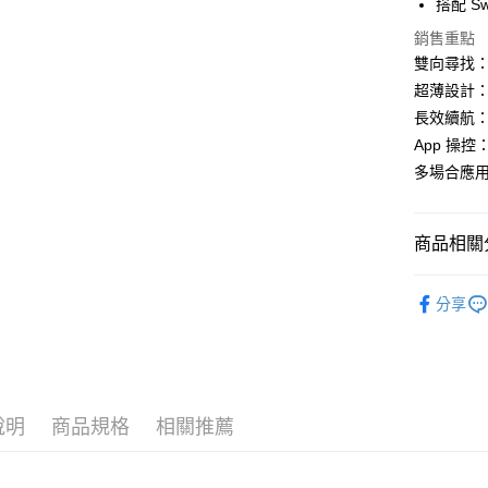
搭配 S
玉山商
元大商
Google Pa
台新國
玉山商
銷售重點
台灣樂
台新國
全盈+PAY
雙向尋找
台灣樂
超薄設計
長效續航：
運送方式
App 操控：
付款後全家
多場合應
每筆NT$1
付款後萊爾
商品相關分
每筆NT$1
✨ 品牌分類
分享
付款後7-1
________
每筆NT$1
智慧室內
黑貓宅急
🏷️ 促銷折
每筆NT$1
說明
商品規格
相關推薦