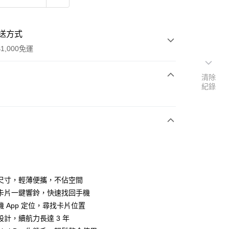
送方式
1,000免運
清除
紀錄
次付款
期付款
0 利率 每期
NT$231
21家銀行
0 利率 每期
NT$115
21家銀行
庫商業銀行
第一商業銀行
業銀行
彰化商業銀行
庫商業銀行
第一商業銀行
業儲蓄銀行
台北富邦商業銀行
業銀行
彰化商業銀行
華商業銀行
兆豐國際商業銀行
尺寸，輕薄便攜，不佔空間
業儲蓄銀行
台北富邦商業銀行
小企業銀行
台中商業銀行
卡片一鍵響鈴，快速找回手機
華商業銀行
兆豐國際商業銀行
台灣）商業銀行
華泰商業銀行
小企業銀行
台中商業銀行
機 App 定位，尋找卡片位置
業銀行
遠東國際商業銀行
台灣）商業銀行
華泰商業銀行
設計，續航力長達 3 年
業銀行
永豐商業銀行
業銀行
遠東國際商業銀行