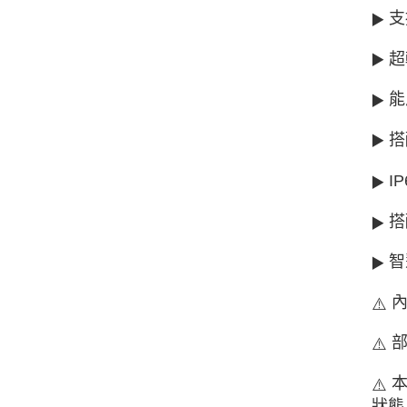
▶️
支
▶️
超
▶️
能
▶️
搭
▶️
I
▶️
搭
▶️
智
⚠️
內
⚠️
部
⚠️
狀態