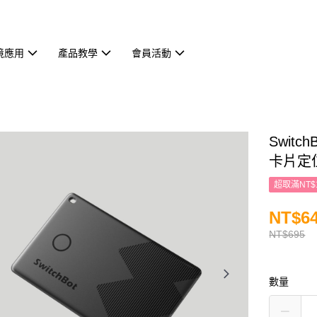
境應用
產品教學
會員活動
Switch
卡片定
超取滿NT$
NT$6
NT$695
數量