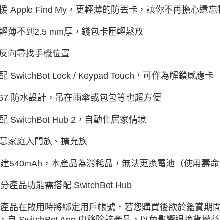
援 Apple Find My，更輕薄的防丟卡，讓你不再擔心遺
輕薄不到2.5 mm厚，錢包卡匣輕鬆放
反向尋找手機位置
配 SwitchBot Lock / Keypad Touch，可作為解鎖感應卡
P67 防水設計，吊在雨傘或包包等也超方便
配 SwitchBot Hub 2，自動化居家情境
慧家庭入門族、擴充族
建540mAh，本產品為消耗品，無法更換電池（使用壽命
分產品功能需搭配 SwitchBot Hub
本產品在啟用時將綁定用戶帳號，若您購買後欲於鑑賞期
，自 SwitchBot App 中移除該產品，以免影響退