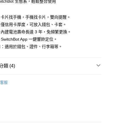
witchBot 生態系，輕鬆整合使用
業銀行
星展（台灣）商業銀行
業銀行
永豐商業銀行
y
際商業銀行
中國信託商業銀行
業銀行
星展（台灣）商業銀行
天信用卡公司
際商業銀行
中國信託商業銀行
：卡片找手機，手機找卡片，雙向提醒。
天信用卡公司
：僅信用卡厚度，可放入錢包、卡套。
內建電池壽命長達 3 年，免頻繁更換。
SwitchBot App 一鍵響鈴定位。
取貨 (單筆不可超過4000元)
用：適用於錢包、證件、行李箱等。
20，滿NT$1,000(含以上)免運費
富取貨 (單筆不可超過4000元)
類 (4)
20，滿NT$1,000(含以上)免運費
 | 必買品牌推薦
SwitchBot
客服
1取貨 (單筆不可超過4000元)
______
20，滿NT$1,000(含以上)免運費
感測器
便
扣 | 最新活動🎉
SwitchBot | 新品92折起
20，滿NT$2,000(含以上)免運費