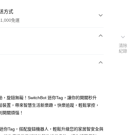
送方式
1,000免運
清除
次付款
紀錄
期付款
0 利率 每期
NT$94
21家銀行
0 利率 每期
NT$47
21家銀行
庫商業銀行
第一商業銀行
業銀行
彰化商業銀行
庫商業銀行
第一商業銀行
業儲蓄銀行
台北富邦商業銀行
業銀行
彰化商業銀行
華商業銀行
兆豐國際商業銀行
，旋鈕無礙！SwitchBot 迷你Tag，讓你的開關秒升
業儲蓄銀行
台北富邦商業銀行
小企業銀行
台中商業銀行
鬆裝置，帶來智慧生活新樂趣。快樂追蹤，輕鬆掌控，
華商業銀行
兆豐國際商業銀行
台灣）商業銀行
華泰商業銀行
小企業銀行
台中商業銀行
別開關煩惱！
業銀行
遠東國際商業銀行
台灣）商業銀行
華泰商業銀行
業銀行
永豐商業銀行
業銀行
遠東國際商業銀行
業銀行
星展（台灣）商業銀行
hBot 迷你Tag，搭配旋鈕機器人，輕鬆升級您的家居智安全與
業銀行
永豐商業銀行
y
際商業銀行
中國信託商業銀行