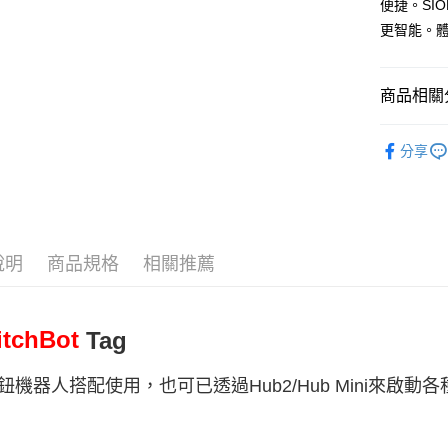
便捷。SI
玉山商
台灣樂
台新國
全盈+PAY
更智能。體
台灣樂
運送方式
商品相關分
付款後全家
✨ 品牌分類
分享
每筆NT$1
________
付款後萊爾
智慧室內
每筆NT$1
門鎖與門
付款後7-1
說明
商品規格
相關推薦
🏷️ 促銷折
每筆NT$1
黑貓宅急
itchBot
Tag
每筆NT$1
鈕機器人搭配使用，也可已透過Hub2/Hub Mini來啟動