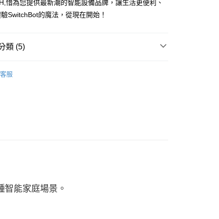
OH,惜為您提供最新潮的智能設備品牌，讓生活更便利、
業銀行
星展（台灣）商業銀行
天信用卡公司
際商業銀行
中國信託商業銀行
驗SwitchBot的魔法，從現在開始！
天信用卡公司
類 (5)
取貨 (單筆不可超過4000元)
 | 必買品牌推薦
SwitchBot
客服
20，滿NT$1,000(含以上)免運費
______
富取貨 (單筆不可超過4000元)
感測器
20，滿NT$1,000(含以上)免運費
禁控制
1取貨 (單筆不可超過4000元)
扣 | 最新活動🎉
SwitchBot | 新品92折起
20，滿NT$1,000(含以上)免運費
便
20，滿NT$2,000(含以上)免運費
各種智能家庭場景。