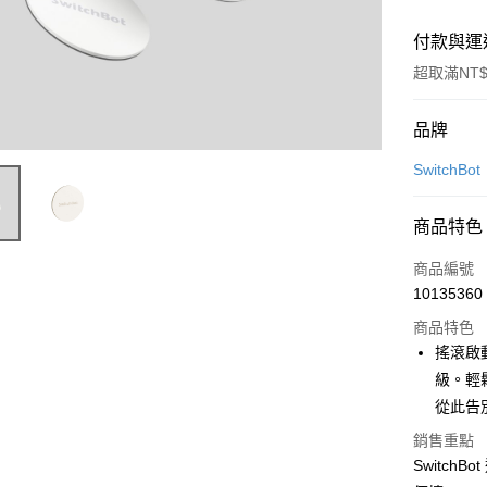
付款與運
超取滿NT$
付款方式
品牌
信用卡一
SwitchBot
信用卡分
商品特色
3 期 
商品編號
6 期 
合作金
10135360
華南商
合作金
LINE Pay
上海商
商品特色
華南商
國泰世
搖滾啟動
Apple Pay
上海商
臺灣中
級。輕
國泰世
匯豐（
街口支付
臺灣中
從此告
聯邦商
匯豐（
悠遊付
元大商
銷售重點
聯邦商
玉山商
Switc
元大商
Google Pa
台新國