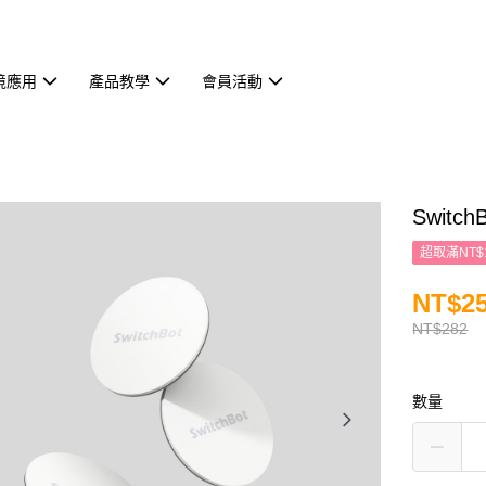
境應用
產品教學
會員活動
Switc
超取滿NT$
NT$2
NT$282
數量