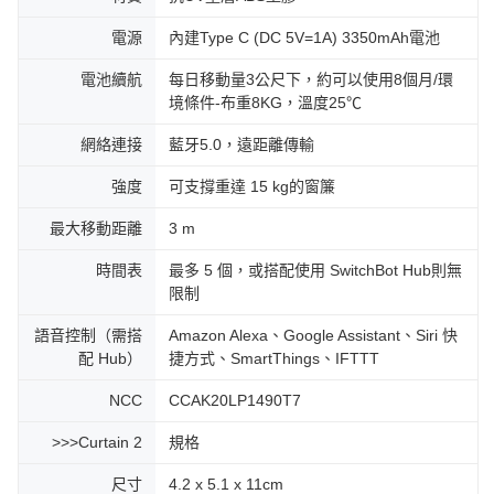
電源
內建Type C (DC 5V=1A) 3350mAh電池
電池續航
每日移動量3公尺下，約可以使用8個月/環
境條件-布重8KG，溫度25℃
網絡連接
藍牙5.0，遠距離傳輸
強度
可支撐重達 15 kg的窗簾
最大移動距離
3 m
時間表
最多 5 個，或搭配使用 SwitchBot Hub則無
限制
語音控制（需搭
Amazon Alexa、Google Assistant、Siri 快
配 Hub）
捷方式、SmartThings、IFTTT
NCC
CCAK20LP1490T7
>>>Curtain 2
規格
尺寸
4.2 x 5.1 x 11cm