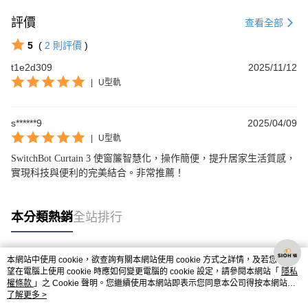
評價
查看全部
5
(
2
則評價
)
t1e2d309
2025/11/12
|
U型軌
s******9
2025/04/09
|
U型軌
SwitchBot Curtain 3 使窗簾智慧化，操作簡便，提升居家生活質感，
實現科技與便利的完美結合。非常推薦！
本分類熱銷
全站排行
本網站中使用 cookie，欲查詢有關本網站使用 cookie 方式之詳情，及若您不希
熱門標籤
望在電腦上使用 cookie 時應如何變更電腦的 cookie 設定，請參閱本網站「
隱私
權條款
」之 Cookie 聲明。您繼續使用本網站即表示您同意本公司得按本網站使
用條款之 Cookie 聲明使用 cookie。
了解更多 >