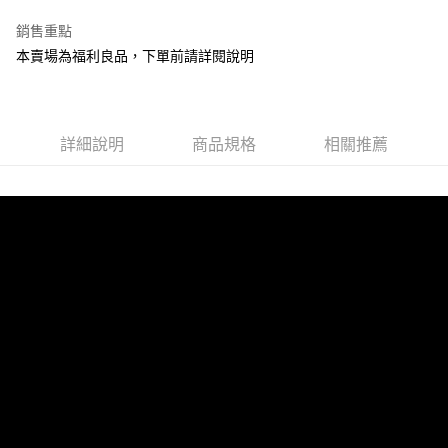
付款後萊爾富取貨 (單筆不可超過4000元)
銷售重點
每筆NT$120，滿NT$1,000(含以上)免運費
本賣場為福利良品，下單前請詳閱說明
付款後7-11取貨 (單筆不可超過4000元)
每筆NT$120，滿NT$1,000(含以上)免運費
黑貓宅急便
詳細說明
商品規格
相關推薦
每筆NT$120，滿NT$2,000(含以上)免運費