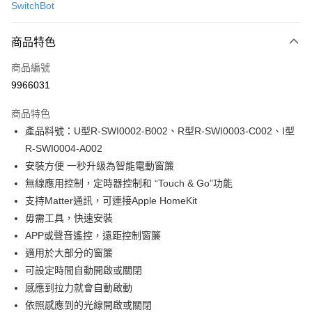
SwitchBot
信用卡分期付款
3 期 0 利率 每期
NT$847
21家銀行
商品特色
6 期 0 利率 每期
NT$423
21家銀行
合作金庫商業銀行
第一商業銀行
商品編號
華南商業銀行
彰化商業銀行
合作金庫商業銀行
第一商業銀行
9966031
LINE Pay
上海商業儲蓄銀行
台北富邦商業銀行
華南商業銀行
彰化商業銀行
國泰世華商業銀行
兆豐國際商業銀行
Apple Pay
上海商業儲蓄銀行
台北富邦商業銀行
商品特色
臺灣中小企業銀行
台中商業銀行
國泰世華商業銀行
兆豐國際商業銀行
產品料號：U型R-SWI0002-B002、R型R-SWI0003-C002、I型
匯豐（台灣）商業銀行
華泰商業銀行
街口支付
臺灣中小企業銀行
台中商業銀行
R-SWI0004-A002
聯邦商業銀行
遠東國際商業銀行
匯豐（台灣）商業銀行
華泰商業銀行
悠遊付
元大商業銀行
永豐商業銀行
安裝方便 一秒升級為智能電動窗簾
聯邦商業銀行
遠東國際商業銀行
玉山商業銀行
星展（台灣）商業銀行
無線應用控制，定時器控制和 “Touch & Go”功能
元大商業銀行
永豐商業銀行
Google Pay
台新國際商業銀行
中國信託商業銀行
玉山商業銀行
星展（台灣）商業銀行
支持Matter通訊，可連接Apple HomeKit
台灣樂天信用卡公司
台新國際商業銀行
中國信託商業銀行
全盈+PAY
毋需工具，快速安裝
台灣樂天信用卡公司
APP或聲音遙控，遠距控制窗簾
運送方式
適用於大部分的窗簾
可設定時間自動開啟或關閉
付款後全家取貨 (單筆不可超過4000元)
感應到拉力就會自動啟動
每筆NT$120，滿NT$1,000(含以上)免運費
依照感應到的光線開啟或關閉