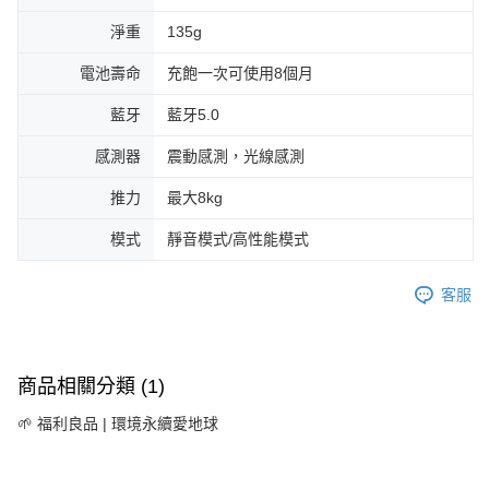
淨重
135g
電池壽命
充飽一次可使用8個月
藍牙
藍牙5.0
感測器
震動感測，光線感測
推力
最大8kg
模式
靜音模式/高性能模式
客服
商品相關分類 (1)
🌱 福利良品 | 環境永續愛地球