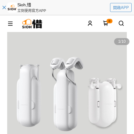
Sioh,惜
開啟APP
立刻使用官方APP
0
1
/
10