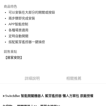
3 期 0 利率 每期
NT$1,227
21家銀行
商品特色
6 期 0 利率 每期
NT$613
21家銀行
合作金庫商業銀行
第一商業銀行
可以安裝在大部分的開關或按鈕
華南商業銀行
彰化商業銀行
合作金庫商業銀行
第一商業銀行
LINE Pay
兩步驟即完成安裝
上海商業儲蓄銀行
台北富邦商業銀行
華南商業銀行
彰化商業銀行
國泰世華商業銀行
兆豐國際商業銀行
APP智能控制
Apple Pay
上海商業儲蓄銀行
台北富邦商業銀行
臺灣中小企業銀行
台中商業銀行
各種場景適用
國泰世華商業銀行
兆豐國際商業銀行
匯豐（台灣）商業銀行
華泰商業銀行
街口支付
臺灣中小企業銀行
台中商業銀行
定時自動開關
聯邦商業銀行
遠東國際商業銀行
匯豐（台灣）商業銀行
華泰商業銀行
搭配藍芽遙控器一鍵操控
悠遊付
元大商業銀行
永豐商業銀行
聯邦商業銀行
遠東國際商業銀行
玉山商業銀行
星展（台灣）商業銀行
元大商業銀行
永豐商業銀行
銷售重點
Google Pay
台新國際商業銀行
中國信託商業銀行
玉山商業銀行
星展（台灣）商業銀行
【居家安防】
台灣樂天信用卡公司
台新國際商業銀行
中國信託商業銀行
全盈+PAY
台灣樂天信用卡公司
運送方式
詳細說明
相關推薦
付款後全家取貨 (單筆不可超過4000元)
每筆NT$120，滿NT$1,000(含以上)免運費
付款後萊爾富取貨 (單筆不可超過4000元)
➤
SwitchBot 智能開關機器人 藍芽遙控器 懶人方案包 原廠授權
每筆NT$120，滿NT$1,000(含以上)免運費