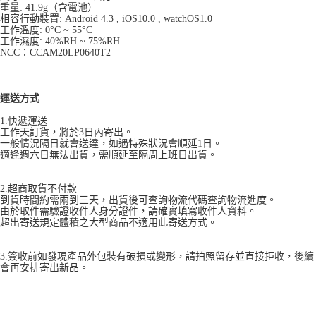
重量: 41.9g（含電池）
相容行動裝置: Android 4.3 , iOS10.0 , watchOS1.0
工作溫度: 0°C ~ 55°C
工作濕度: 40%RH ~ 75%RH
NCC：CCAM20LP0640T2
運送方式
​​1.快遞運送
工作天訂貨，將於3日內寄出。
一般情況隔日就會送達，如遇特殊狀況會順延1日。
適逢週六日無法出貨，需順延至隔周上班日出貨。
2.超商取貨不付款
到貨時間約需兩到三天，出貨後可查詢物流代碼查詢物流進度。
由於取件需驗證收件人身分證件，請確實填寫收件人資料。
超出寄送規定體積之大型商品不適用此寄送方式。
3.簽收前如發現產品外包裝有破損或變形，請拍照留存並直接拒收，後續
會再安排寄出新品。