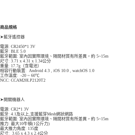
商品規格
➤藍牙遙控器
電源: CR2450*1 3V
藍牙: BLE 5.0
藍牙範圍: 室內因實際環境、隔間材質有所差異，約 5~15m
尺寸: 3.71 x 4.31 x 1.34公分
重量: 17.7g（含電池）
相容行動裝置: Android 4.3 , iOS 10.0 , watchOS 1.0
工作溫度: -20 ~ 60℃
NCC: CCAM20LP2120T2
➤開關機器人
電源: CR2*1 3V
藍牙: 4.1及以上,支援藍芽Mesh網狀網路
藍牙範圍: 室內因實際環境、隔間材質有所差異，約 5~15m
推力: 最大10牛頓(1公斤力)
最大推力角度: 135度
尺寸: 3.65 x 4.3 x 2.4公分