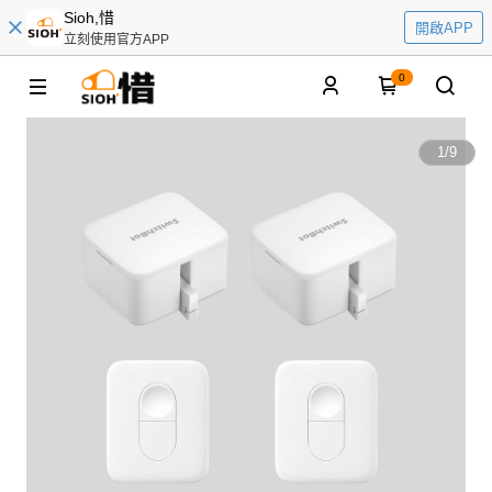
Sioh,惜
開啟APP
立刻使用官方APP
0
1
/
9