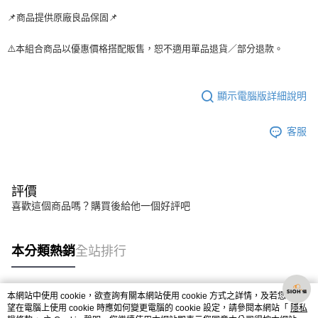
📌商品提供原廠良品保固📌
⚠️本組合商品以優惠價格搭配販售，恕不適用單品退貨／部分退款。
顯示電腦版詳細說明
客服
評價
喜歡這個商品嗎？購買後給他一個好評吧
本分類熱銷
全站排行
本網站中使用 cookie，欲查詢有關本網站使用 cookie 方式之詳情，及若您不希
熱門標籤
望在電腦上使用 cookie 時應如何變更電腦的 cookie 設定，請參閱本網站「
隱私